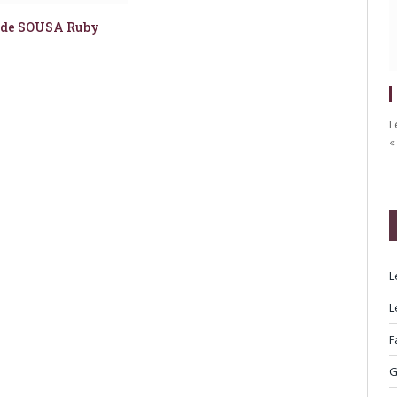
 de SOUSA Ruby
a
L
«
L
L
F
G