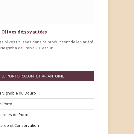
Olives dénoyautées
es olives utilisées dans ce produit sont de la variété
 Negrinha de Freixo ». C’est un…
LE PORTO RACONTÉ PAR ANTOINE
e vignoble du Douro
e Porto
amilles de Portos
arde et Conservation