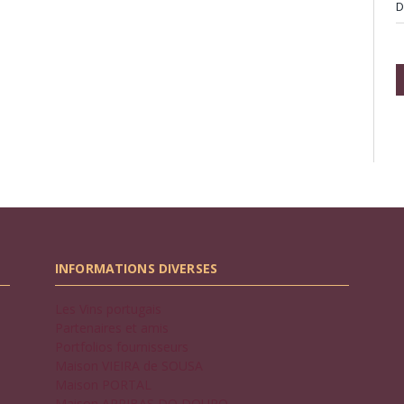
D
INFORMATIONS DIVERSES
Les Vins portugais
Partenaires et amis
Portfolios fournisseurs
Maison VIEIRA de SOUSA
Maison PORTAL
Maison ARRIBAS DO DOURO