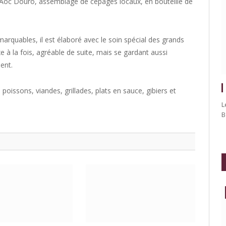
oc Douro, assemblage de cépages locaux, en bouteille de
marquables, il est élaboré avec le soin spécial des grands
xe à la fois, agréable de suite, mais se gardant aussi
ent.
oissons, viandes, grillades, plats en sauce, gibiers et
L
B