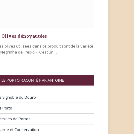
Olives dénoyautées
es olives utilisées dans ce produit sont de la variété
 Negrinha de Freixo ». C’est un…
LE PORTO RACONTÉ PAR ANTOINE
e vignoble du Douro
e Porto
amilles de Portos
arde et Conservation