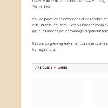
QUINTA do PORTAL Grande Reserva, vin rouge A
75cl et 150cl.
Issu de parcelles sélectionnées et de récoltes re
crus. Intense, équilibré, il est puissant et comple
quelques années pour davantage d’épanouissem
Il accompagnera agréablement des charcuteries, p
fromages forts.
ARTICLES
SIMILAIRES