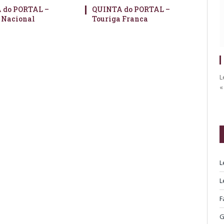
 do PORTAL –
QUINTA do PORTAL –
 Nacional
Touriga Franca
L
«
L
L
F
G