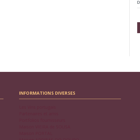
D
INFORMATIONS DIVERSES
Les Vins portugais
Partenaires et amis
Portfolios fournisseurs
Maison VIEIRA de SOUSA
Maison PORTAL
Maison ARRIBAS DO DOURO