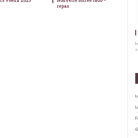
rs Voeux 2025
Nouvelle soirée fado –
repas
L
«
L
L
F
G