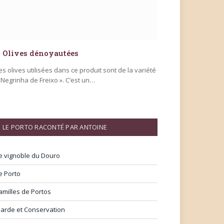
Olives dénoyautées
es olives utilisées dans ce produit sont de la variété
 Negrinha de Freixo ». C’est un…
LE PORTO RACONTÉ PAR ANTOINE
e vignoble du Douro
e Porto
amilles de Portos
arde et Conservation