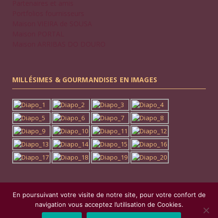
Partenaires et amis
Portfolios fournisseurs
Maison VIEIRA de SOUSA
Maison PORTAL
Maison ARRIBAS DO DOURO
MILLÉSIMES & GOURMANDISES EN IMAGES
En poursuivant votre visite de notre site, pour votre confort de
Copyright © 2026 Millésimes et Gourmandises.
navigation vous acceptez l’utilisation de Cookies.